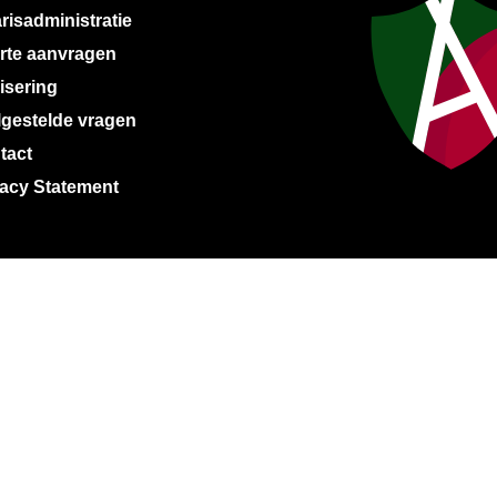
risadministratie
erte aanvragen
isering
lgestelde vragen
tact
vacy Statement