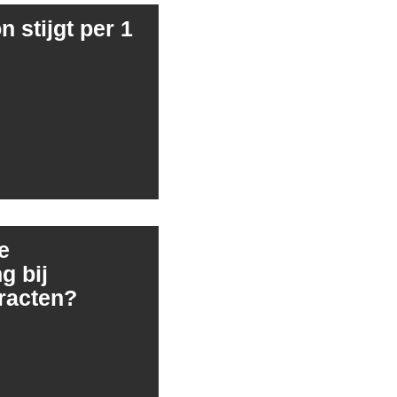
 stijgt per 1
e
g bij
racten?