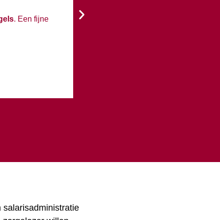
gels
. Een fijne
Kortom: AvPS zorgt ervoor dat onze sala
aanbevelen aan andere ondernemers!
 salarisadministratie