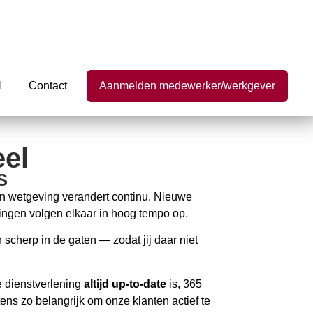
l
Contact
Aanmelden medewerker/werkgever
el
S
en wetgeving verandert continu. Nieuwe
elingen volgen elkaar in hoog tempo op.
cherp in de gaten — zodat jij daar niet
e dienstverlening
altijd up-to-date
is, 365
ens zo belangrijk om onze klanten actief te