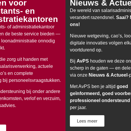
en voor
Nieuws & Actue
tants- en
De wereld van salarisadminis
stratiekantoren
verandert razendsnel.
Saai? 
ons!
ts- of administratiekantoor
nten de beste service bieden —
Nieuwe wetgeving, cao’s, loo
 loonadministratie onnodig
digitale innovaties volgen elk
kt.
voortdurend op.
ie zorg uit handen met
Bij
AvPS
houden we deze on
alarisverwerking, actuele
scherp in de gaten — en dele
ao’s en complete
via onze
Nieuws & Actueel
-
 bij personeelsvraagstukken.
Met AvPS ben je altijd
goed
dersteuning bij onder andere
geïnformeerd, goed voorbe
nkomsten, verlof en verzuim,
professioneel ondersteund
sadvies.
per jaar.
Lees meer