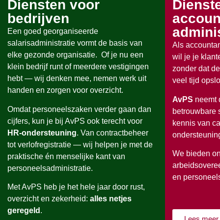
Diensten voor
Dienst
bedrijven
accoun
admini
Een goed georganiseerde
salarisadministratie vormt de basis van
Als accountan
elke gezonde organisatie. Of je nu een
wil je je kla
klein bedrijf runt of meerdere vestigingen
zonder dat de
hebt — wij denken mee, nemen werk uit
veel tijd opslo
handen en zorgen voor overzicht.
AvPS
neemt d
Omdat personeelszaken verder gaan dan
betrouwbare s
cijfers, kun je bij AvPS ook terecht voor
kennis van c
HR-ondersteuning
. Van contractbeheer
ondersteuning
tot verlofregistratie — wij helpen je met de
We bieden on
praktische én menselijke kant van
arbeidsoveree
personeelsadministratie.
en personeel
Met AvPS heb je het hele jaar door rust,
overzicht en zekerheid:
alles netjes
geregeld
.
Lees meer