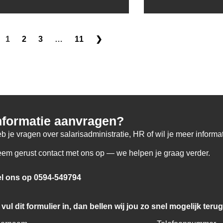
1
2
3
…
11
❯
nformatie aanvragen?
b je vragen over salarisadministratie, HR of wil je meer inform
em gerust contact met ons op — we helpen je graag verder.
l ons op 0594-549794
 vul dit formulier in, dan bellen wij jou zo snel mogelijk terug