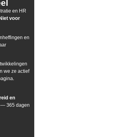
el
tratie en HR
Niet voor
nheffingen en
aar
twikkelingen
n we ze actief
pagina.
reid en
— 365 dagen