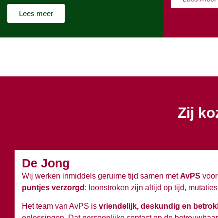
Lees meer
Zij k
De Jong
Wij werken inmiddels geruime tijd samen met
AvPS
voor 
puntjes verzorgd
: loonstroken zijn altijd op tijd, muta
Het team van AvPS is
vriendelijk, deskundig en betro
oplossingen. Dat persoonlijke contact en de betrouwbaar