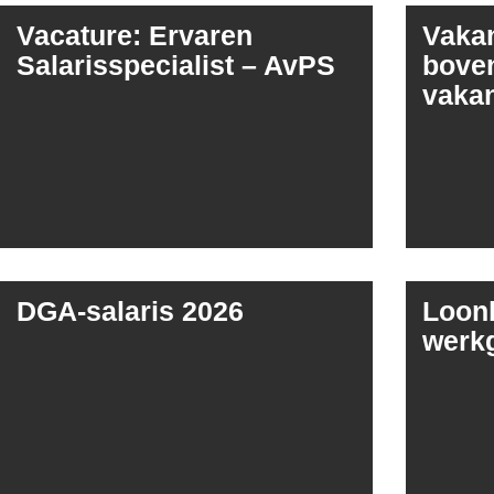
Vacature: Ervaren
Vakan
Salarisspecialist – AvPS
boven
vaka
DGA-salaris 2026
Loonb
werkg