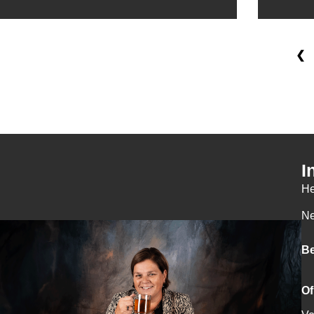
❮
I
He
Ne
Be
Of