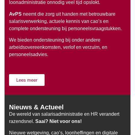
loonadministratie onnodig veel tijd opslokt.
AvPS
neemt die zorg uit handen met betrouwbare
salarisverwerking, actuele kennis van cao’s en
complete ondersteuning bij personeelsvraagstukken.
We bieden ondersteuning bij onder andere
arbeidsovereenkomsten, verlof en verzuim, en
personeelsadvies.
Lees meer
Nieuws & Actueel
De wereld van salarisadministratie en HR verandert
razendsnel.
Saai? Niet voor ons!
Nieuwe wetgeving, cao’s, loonheffingen en digitale