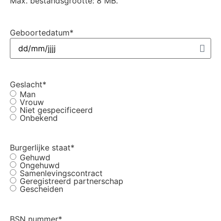
Max. bestandsgrootte: 8 MB.
Geboortedatum
*
Geslacht
*
Man
Vrouw
Niet gespecificeerd
Onbekend
Burgerlijke staat
*
Gehuwd
Ongehuwd
Samenlevingscontract
Geregistreerd partnerschap
Gescheiden
BSN nummer
*