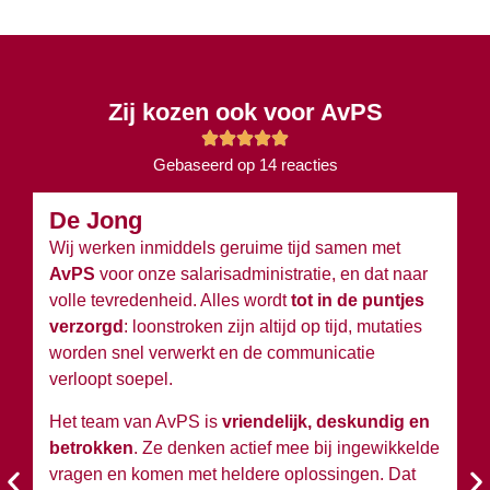
Zij kozen ook voor AvPS
Gebaseerd op 14 reacties
De Jong
B
Wij werken inmiddels geruime tijd samen met
Wi
AvPS
voor onze salarisadministratie, en dat naar
v
volle tevredenheid. Alles wordt
tot in de puntjes
ov
verzorgd
: loonstroken zijn altijd op tijd, mutaties
du
worden snel verwerkt en de communicatie
w
verloopt soepel.
wi
Het team van AvPS is
vriendelijk, deskundig en
W
betrokken
. Ze denken actief mee bij ingewikkelde
A
vragen en komen met heldere oplossingen. Dat
en