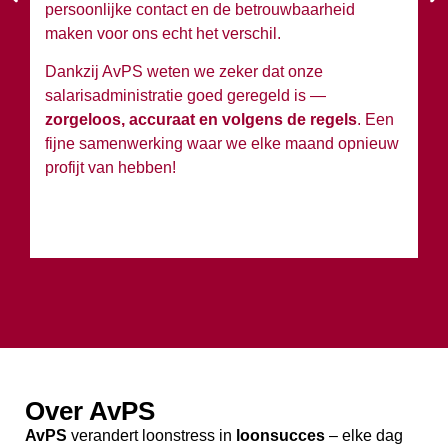
persoonlijke contact en de betrouwbaarheid
si
maken voor ons echt het verschil.
Ko
Dankzij AvPS weten we zeker dat onze
sa
salarisadministratie goed geregeld is —
g
zorgeloos, accuraat en volgens de regels
. Een
h
fijne samenwerking waar we elke maand opnieuw
profijt van hebben!
Over AvPS
AvPS
verandert loonstress in
loonsucces
– elke dag