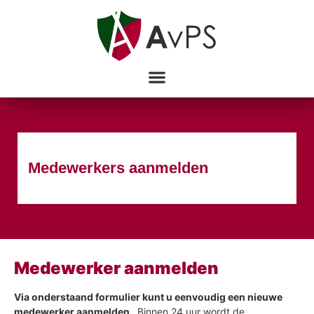
Aanmelden medewerker/werkgever
Diensten voor accountants- en administratiekantoren
Medewerkers aanmelden
Medewerker aanmelden
Via onderstaand formulier kunt u eenvoudig een nieuwe
medewerker aanmelden.
Binnen 24 uur wordt de