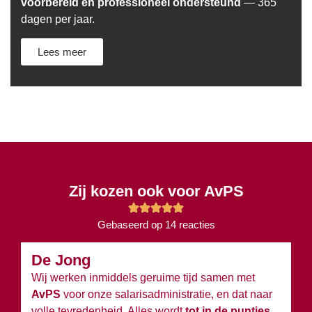
voorbereid en professioneel ondersteund
— 365
dagen per jaar.
Lees meer
Zij kozen ook voor AvPS
Gebaseerd op 14 reacties
De Jong
B
Wij werken inmiddels geruime tijd samen met
Wi
AvPS
voor onze salarisadministratie, en dat naar
v
volle tevredenheid. Alles wordt
tot in de puntjes
ov