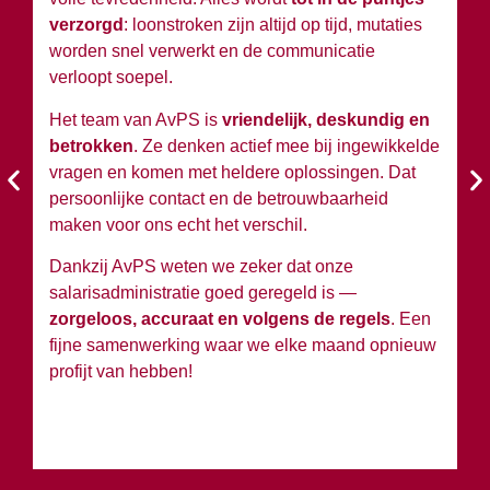
verzorgd
: loonstroken zijn altijd op tijd, mutaties
du
worden snel verwerkt en de communicatie
w
verloopt soepel.
wi
Het team van AvPS is
vriendelijk, deskundig en
W
betrokken
. Ze denken actief mee bij ingewikkelde
A
vragen en komen met heldere oplossingen. Dat
en
persoonlijke contact en de betrouwbaarheid
si
maken voor ons echt het verschil.
Ko
Dankzij AvPS weten we zeker dat onze
sa
salarisadministratie goed geregeld is —
g
zorgeloos, accuraat en volgens de regels
. Een
h
fijne samenwerking waar we elke maand opnieuw
profijt van hebben!