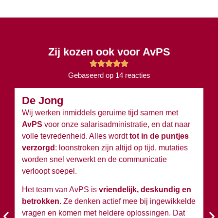
Zij kozen ook voor AvPS
Gebaseerd op 14 reacties
De Jong
B
Wij werken inmiddels geruime tijd samen met
Wi
AvPS
voor onze salarisadministratie, en dat naar
v
volle tevredenheid. Alles wordt
tot in de puntjes
ov
verzorgd
: loonstroken zijn altijd op tijd, mutaties
du
worden snel verwerkt en de communicatie
w
verloopt soepel.
wi
Het team van AvPS is
vriendelijk, deskundig en
W
betrokken
. Ze denken actief mee bij ingewikkelde
A
vragen en komen met heldere oplossingen. Dat
en