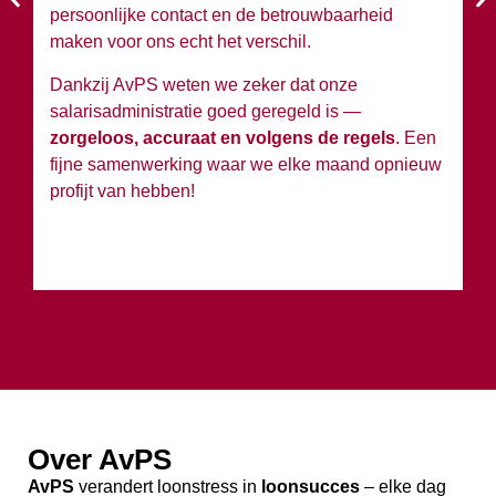
persoonlijke contact en de betrouwbaarheid
si
maken voor ons echt het verschil.
Ko
Dankzij AvPS weten we zeker dat onze
sa
salarisadministratie goed geregeld is —
g
zorgeloos, accuraat en volgens de regels
. Een
h
fijne samenwerking waar we elke maand opnieuw
profijt van hebben!
Over AvPS
AvPS
verandert loonstress in
loonsucces
– elke dag