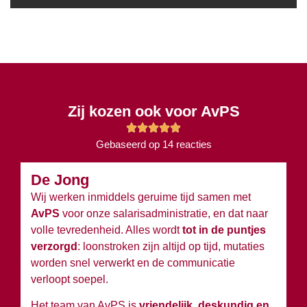
Zij kozen ook voor AvPS
Gebaseerd op 14 reacties
De Jong
B
Wij werken inmiddels geruime tijd samen met
Wi
AvPS
voor onze salarisadministratie, en dat naar
v
volle tevredenheid. Alles wordt
tot in de puntjes
ov
verzorgd
: loonstroken zijn altijd op tijd, mutaties
du
worden snel verwerkt en de communicatie
w
verloopt soepel.
wi
Het team van AvPS is
vriendelijk, deskundig en
W