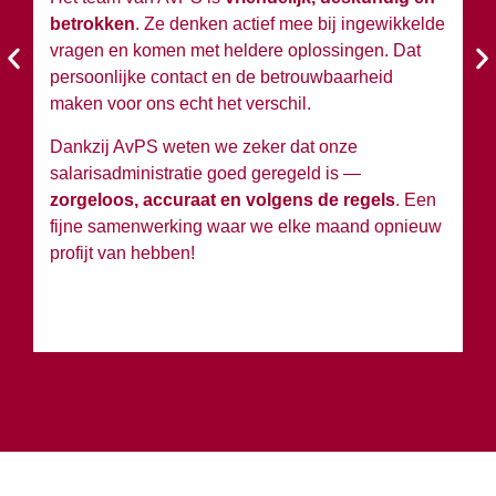
betrokken
. Ze denken actief mee bij ingewikkelde
A
vragen en komen met heldere oplossingen. Dat
en
persoonlijke contact en de betrouwbaarheid
si
maken voor ons echt het verschil.
Ko
Dankzij AvPS weten we zeker dat onze
sa
salarisadministratie goed geregeld is —
g
zorgeloos, accuraat en volgens de regels
. Een
h
fijne samenwerking waar we elke maand opnieuw
profijt van hebben!