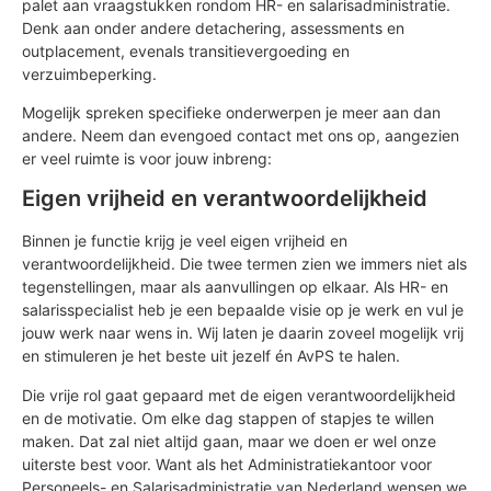
palet aan vraagstukken rondom HR- en salarisadministratie.
Denk aan onder andere detachering, assessments en
outplacement, evenals transitievergoeding en
verzuimbeperking.
Mogelijk spreken specifieke onderwerpen je meer aan dan
andere. Neem dan evengoed contact met ons op, aangezien
er veel ruimte is voor jouw inbreng:
Eigen vrijheid en verantwoordelijkheid
Binnen je functie krijg je veel eigen vrijheid en
verantwoordelijkheid. Die twee termen zien we immers niet als
tegenstellingen, maar als aanvullingen op elkaar. Als HR- en
salarisspecialist heb je een bepaalde visie op je werk en vul je
jouw werk naar wens in. Wij laten je daarin zoveel mogelijk vrij
en stimuleren je het beste uit jezelf én AvPS te halen.
Die vrije rol gaat gepaard met de eigen verantwoordelijkheid
en de motivatie. Om elke dag stappen of stapjes te willen
maken. Dat zal niet altijd gaan, maar we doen er wel onze
uiterste best voor. Want als het Administratiekantoor voor
Personeels- en Salarisadministratie van Nederland wensen we