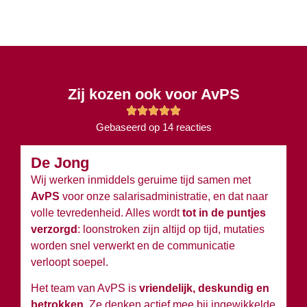
Zij kozen ook voor AvPS
Gebaseerd op 14 reacties
De Jong
B
Wij werken inmiddels geruime tijd samen met
Wi
AvPS
voor onze salarisadministratie, en dat naar
v
volle tevredenheid. Alles wordt
tot in de puntjes
ov
verzorgd
: loonstroken zijn altijd op tijd, mutaties
du
worden snel verwerkt en de communicatie
w
verloopt soepel.
wi
Het team van AvPS is
vriendelijk, deskundig en
W
betrokken
. Ze denken actief mee bij ingewikkelde
A