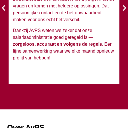
vragen en komen met heldere oplossingen. Dat
en
persoonlijke contact en de betrouwbaarheid
si
maken voor ons echt het verschil.
Ko
Dankzij AvPS weten we zeker dat onze
sa
salarisadministratie goed geregeld is —
g
zorgeloos, accuraat en volgens de regels
. Een
h
fijne samenwerking waar we elke maand opnieuw
profijt van hebben!
Over AvPS