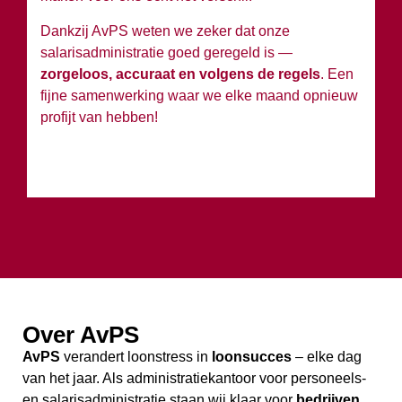
Ko
Dankzij AvPS weten we zeker dat onze
sa
salarisadministratie goed geregeld is —
g
zorgeloos, accuraat en volgens de regels
. Een
h
fijne samenwerking waar we elke maand opnieuw
profijt van hebben!
Over AvPS
AvPS
verandert loonstress in
loonsucces
– elke dag
van het jaar. Als administratiekantoor voor personeels-
en salarisadministratie staan wij klaar voor
bedrijven,