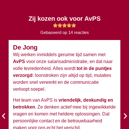
Zij kozen ook voor AvPS
Gebaseerd op 14 reacties
De Jong
B
Wij werken inmiddels geruime tijd samen met
Wi
AvPS
voor onze salarisadministratie, en dat naar
v
volle tevredenheid. Alles wordt
tot in de puntjes
ov
verzorgd
: loonstroken zijn altijd op tijd, mutaties
du
worden snel verwerkt en de communicatie
w
verloopt soepel.
wi
Het team van AvPS is
vriendelijk, deskundig en
W
betrokken
. Ze denken actief mee bij ingewikkelde
A
vragen en komen met heldere oplossingen. Dat
en
persoonlijke contact en de betrouwbaarheid
si
maken voor ons echt het verschil.