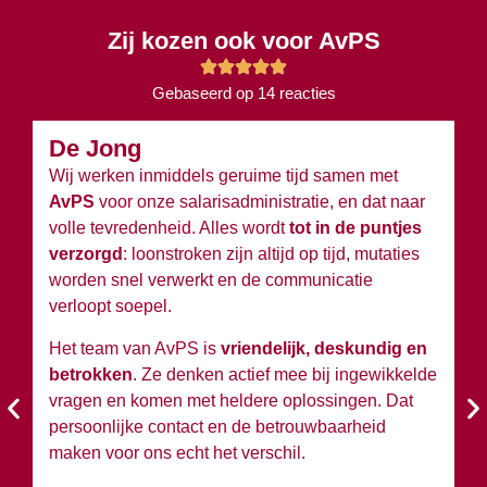
Zij kozen ook voor AvPS
Gebaseerd op 14 reacties
De Jong
B
Wij werken inmiddels geruime tijd samen met
Wi
AvPS
voor onze salarisadministratie, en dat naar
v
volle tevredenheid. Alles wordt
tot in de puntjes
ov
verzorgd
: loonstroken zijn altijd op tijd, mutaties
du
worden snel verwerkt en de communicatie
w
verloopt soepel.
wi
Het team van AvPS is
vriendelijk, deskundig en
W
betrokken
. Ze denken actief mee bij ingewikkelde
A
vragen en komen met heldere oplossingen. Dat
en
persoonlijke contact en de betrouwbaarheid
si
maken voor ons echt het verschil.
Ko