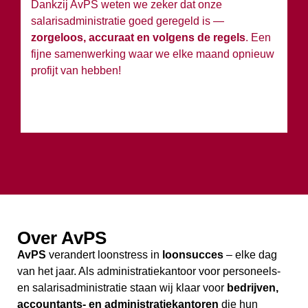
Dankzij AvPS weten we zeker dat onze
sa
salarisadministratie goed geregeld is —
g
zorgeloos, accuraat en volgens de regels
. Een
h
fijne samenwerking waar we elke maand opnieuw
profijt van hebben!
Over AvPS
AvPS
verandert loonstress in
loonsucces
– elke dag
van het jaar. Als administratiekantoor voor personeels-
en salarisadministratie staan wij klaar voor
bedrijven,
accountants- en administratiekantoren
die hun