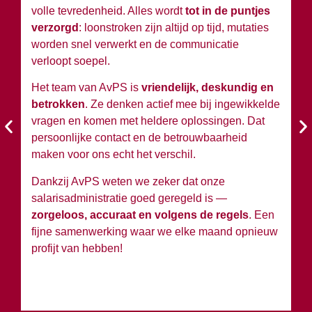
volle tevredenheid. Alles wordt
tot in de puntjes
ov
verzorgd
: loonstroken zijn altijd op tijd, mutaties
du
worden snel verwerkt en de communicatie
w
verloopt soepel.
wi
Het team van AvPS is
vriendelijk, deskundig en
W
betrokken
. Ze denken actief mee bij ingewikkelde
A
vragen en komen met heldere oplossingen. Dat
en
persoonlijke contact en de betrouwbaarheid
si
maken voor ons echt het verschil.
Ko
Dankzij AvPS weten we zeker dat onze
sa
salarisadministratie goed geregeld is —
g
zorgeloos, accuraat en volgens de regels
. Een
h
fijne samenwerking waar we elke maand opnieuw
profijt van hebben!