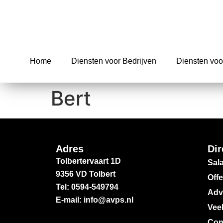
Home
Diensten voor Bedrijven
Diensten voo
Bert
Adres
Dir
Tolbertervaart 1D
Sala
9356 VD Tolbert
Off
Tel: 0594-549794
Adv
E-mail: info@avps.nl
Vee
Con