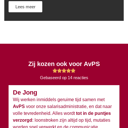
Lees meer
Zij kozen ook voor AvPS
Gebaseerd op 14 reacties
De Jong
B
Wij werken inmiddels geruime tijd samen met
Wi
AvPS
voor onze salarisadministratie, en dat naar
v
volle tevredenheid. Alles wordt
tot in de puntjes
ov
verzorgd
: loonstroken zijn altijd op tijd, mutaties
du
worden snel verwerkt en de communicatie
w