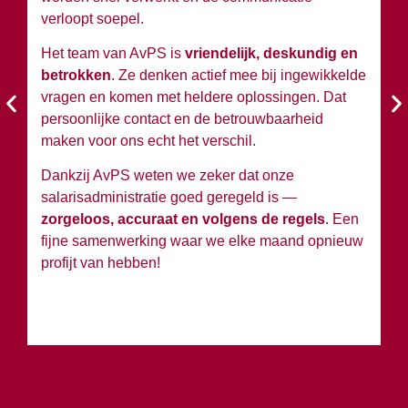
verloopt soepel.
wi
Het team van AvPS is
vriendelijk, deskundig en
W
betrokken
. Ze denken actief mee bij ingewikkelde
A
vragen en komen met heldere oplossingen. Dat
en
persoonlijke contact en de betrouwbaarheid
si
maken voor ons echt het verschil.
Ko
Dankzij AvPS weten we zeker dat onze
sa
salarisadministratie goed geregeld is —
g
zorgeloos, accuraat en volgens de regels
. Een
h
fijne samenwerking waar we elke maand opnieuw
profijt van hebben!