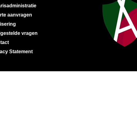
risadministratie
erte aanvragen
isering
lgestelde vragen
tact
vacy Statement