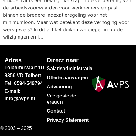
€14,06. Dit is een belangrijke stap in de verbetering van
de arbeidsvoorwaarden voor werknemers en past
binnen de bredere indexatieregeling voor het
minimumloon. Maar wat betekent deze verhoging voor
werkgevers? In dit artikel duiken we dieper in op de
wijzigingen en […]
Adres
Direct naar
Tolbertervaart 1D
Salarisadministratie
9356 VD Tolbert
Offerte aanvragen
Tel: 0594-549794
Advisering
E-mail:
Veelgestelde
info@avps.nl
vragen
Contact
Privacy Statement
© 2003 – 2025