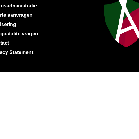
risadministratie
erte aanvragen
isering
lgestelde vragen
tact
vacy Statement