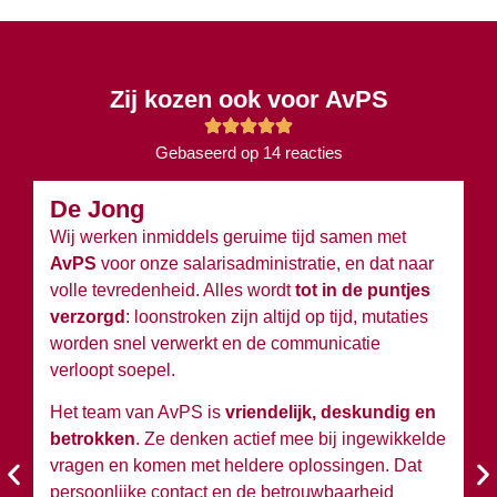
Zij kozen ook voor AvPS
Gebaseerd op 14 reacties
De Jong
B
Wij werken inmiddels geruime tijd samen met
Wi
AvPS
voor onze salarisadministratie, en dat naar
v
volle tevredenheid. Alles wordt
tot in de puntjes
ov
verzorgd
: loonstroken zijn altijd op tijd, mutaties
du
worden snel verwerkt en de communicatie
w
verloopt soepel.
wi
Het team van AvPS is
vriendelijk, deskundig en
W
betrokken
. Ze denken actief mee bij ingewikkelde
A
vragen en komen met heldere oplossingen. Dat
en
persoonlijke contact en de betrouwbaarheid
si