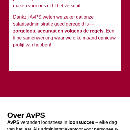
maken voor ons echt het verschil.
Ko
Dankzij AvPS weten we zeker dat onze
sa
salarisadministratie goed geregeld is —
g
zorgeloos, accuraat en volgens de regels
. Een
h
fijne samenwerking waar we elke maand opnieuw
profijt van hebben!
Over AvPS
AvPS
verandert loonstress in
loonsucces
– elke dag
van het jaar. Als administratiekantoor voor personeels-