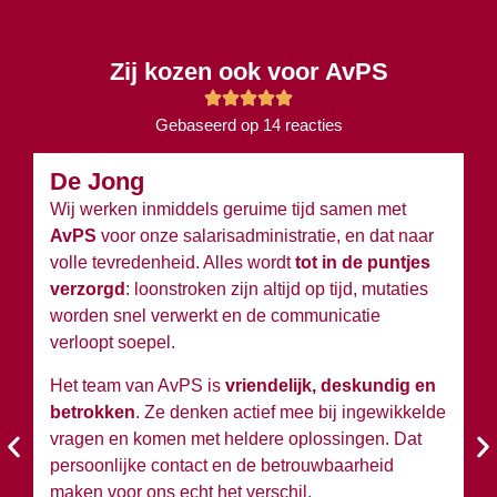
Zij kozen ook voor AvPS
Gebaseerd op 14 reacties
De Jong
B
Wij werken inmiddels geruime tijd samen met
Wi
AvPS
voor onze salarisadministratie, en dat naar
v
volle tevredenheid. Alles wordt
tot in de puntjes
ov
verzorgd
: loonstroken zijn altijd op tijd, mutaties
du
worden snel verwerkt en de communicatie
w
verloopt soepel.
wi
Het team van AvPS is
vriendelijk, deskundig en
W
betrokken
. Ze denken actief mee bij ingewikkelde
A
vragen en komen met heldere oplossingen. Dat
en
persoonlijke contact en de betrouwbaarheid
si
maken voor ons echt het verschil.