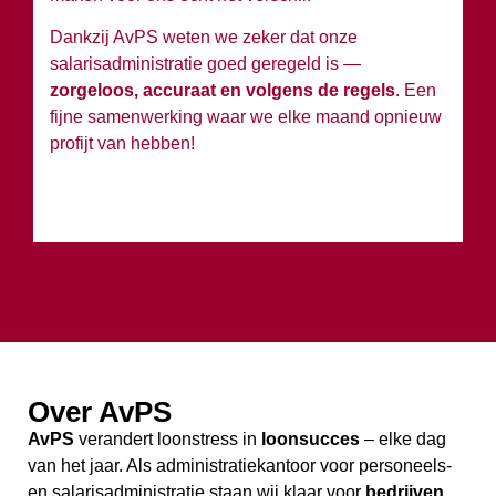
Ko
Dankzij AvPS weten we zeker dat onze
sa
salarisadministratie goed geregeld is —
g
zorgeloos, accuraat en volgens de regels
. Een
h
fijne samenwerking waar we elke maand opnieuw
profijt van hebben!
Over AvPS
AvPS
verandert loonstress in
loonsucces
– elke dag
van het jaar. Als administratiekantoor voor personeels-
en salarisadministratie staan wij klaar voor
bedrijven,