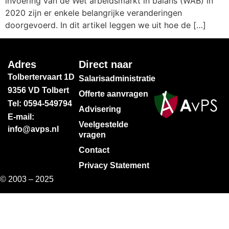
invoering van de Wet arbeidsmarkt in balans (WAB) in
2020 zijn er enkele belangrijke veranderingen
doorgevoerd. In dit artikel leggen we uit hoe de […]
Adres
Direct naar
Tolbertervaart 1D
Salarisadministratie
9356 VD Tolbert
Offerte aanvragen
Tel: 0594-549794
Advisering
E-mail:
Veelgestelde
info@avps.nl
vragen
Contact
Privacy Statement
© 2003 – 2025