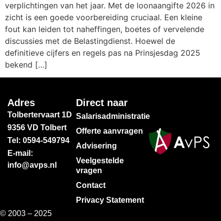
verplichtingen van het jaar. Met de loonaangifte 2026 in
zicht is een goede voorbereiding cruciaal. Een kleine
fout kan leiden tot naheffingen, boetes of vervelende
discussies met de Belastingdienst. Hoewel de
definitieve cijfers en regels pas na Prinsjesdag 2025
bekend […]
Adres
Direct naar
Tolbertervaart 1D
Salarisadministratie
9356 VD Tolbert
Offerte aanvragen
Tel: 0594-549794
Advisering
E-mail:
Veelgestelde
info@avps.nl
vragen
Contact
Privacy Statement
© 2003 – 2025