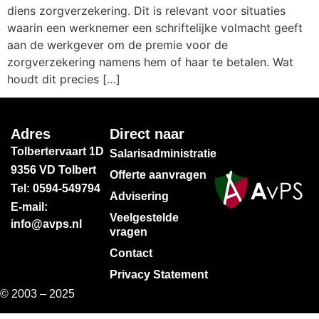
diens zorgverzekering. Dit is relevant voor situaties
waarin een werknemer een schriftelijke volmacht geeft
aan de werkgever om de premie voor de
zorgverzekering namens hem of haar te betalen. Wat
houdt dit precies […]
Adres
Direct naar
Tolbertervaart 1D
Salarisadministratie
9356 VD Tolbert
Offerte aanvragen
Tel: 0594-549794
Advisering
E-mail:
Veelgestelde
info@avps.nl
vragen
Contact
Privacy Statement
© 2003 – 2025