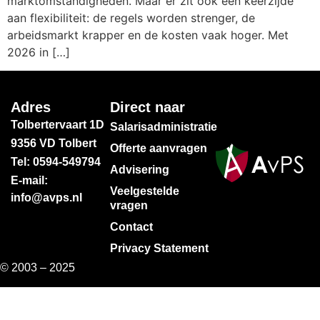
marktomstandigheden. Maar er zit ook een keerzijde
aan flexibiliteit: de regels worden strenger, de
arbeidsmarkt krapper en de kosten vaak hoger. Met
2026 in […]
Adres
Direct naar
Tolbertervaart 1D
Salarisadministratie
9356 VD Tolbert
Offerte aanvragen
Tel: 0594-549794
Advisering
E-mail:
Veelgestelde
info@avps.nl
vragen
Contact
Privacy Statement
© 2003 – 2025