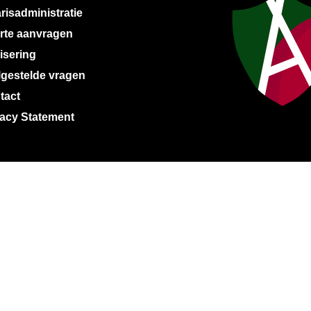
risadministratie
erte aanvragen
isering
lgestelde vragen
tact
vacy Statement