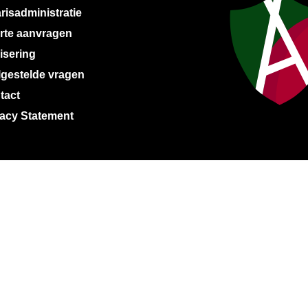
risadministratie
erte aanvragen
isering
lgestelde vragen
tact
vacy Statement