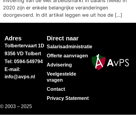
invoering van de Wet arbeidsmarkt in balans (WAB) in
2020 zijn er enkele belangrijke veranderingen
doorgevoerd. In dit artikel leggen we uit hoe de […]
Adres
Direct naar
Tolbertervaart 1D
Salarisadministratie
9356 VD Tolbert
Offerte aanvragen
Tel: 0594-549794
Advisering
E-mail:
Veelgestelde
info@avps.nl
vragen
Contact
Privacy Statement
© 2003 – 2025