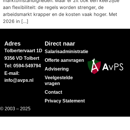
marktomstandigheden. Maar er zit ook een keerzijde
aan flexibiliteit: de regels worden strenger, de
arbeidsmarkt krapper en de kosten vaak hoger. Met
2026 in […]
Adres
Direct naar
Tolbertervaart 1D
Salarisadministratie
9356 VD Tolbert
Offerte aanvragen
Tel: 0594-549794
Advisering
E-mail:
Veelgestelde
info@avps.nl
vragen
Contact
Privacy Statement
© 2003 – 2025