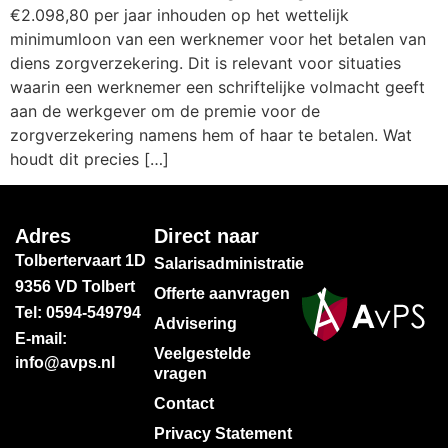
€2.098,80 per jaar inhouden op het wettelijk
minimumloon van een werknemer voor het betalen van
diens zorgverzekering. Dit is relevant voor situaties
waarin een werknemer een schriftelijke volmacht geeft
aan de werkgever om de premie voor de
zorgverzekering namens hem of haar te betalen. Wat
houdt dit precies […]
Adres
Direct naar
Tolbertervaart 1D
Salarisadministratie
9356 VD Tolbert
Offerte aanvragen
Tel: 0594-549794
Advisering
E-mail:
Veelgestelde
info@avps.nl
vragen
Contact
Privacy Statement