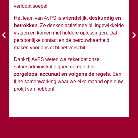
verloopt soepel.
wi
Het team van AvPS is
vriendelijk, deskundig en
W
betrokken
. Ze denken actief mee bij ingewikkelde
A
vragen en komen met heldere oplossingen. Dat
en
persoonlijke contact en de betrouwbaarheid
si
maken voor ons echt het verschil.
Ko
Dankzij AvPS weten we zeker dat onze
sa
salarisadministratie goed geregeld is —
g
zorgeloos, accuraat en volgens de regels
. Een
h
fijne samenwerking waar we elke maand opnieuw
profijt van hebben!