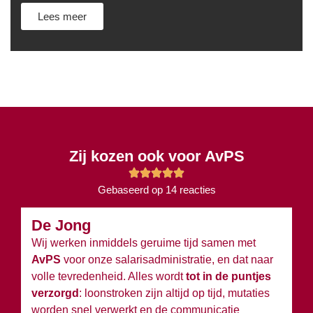
Lees meer
Zij kozen ook voor AvPS
Gebaseerd op 14 reacties
De Jong
B
Wij werken inmiddels geruime tijd samen met
Wi
AvPS
voor onze salarisadministratie, en dat naar
v
volle tevredenheid. Alles wordt
tot in de puntjes
ov
verzorgd
: loonstroken zijn altijd op tijd, mutaties
du
worden snel verwerkt en de communicatie
w