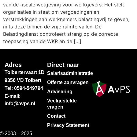
van de fiscale wetgeving voor werkgevers. Het stelt
organisaties in staat om vergoedingen en
verstrekkingen aan werknemers belastingvrij te geven,
mits deze binnen de vrije ruimte vallen. De
Belastingdienst controleert streng op de correcte
toepassing van de WKR en de […]
Adres
Direct naar
Tolbertervaart 1D
Salarisadministratie
9356 VD Tolbert
Offerte aanvragen
Tel: 0594-549794
Advisering
E-mail:
Veelgestelde
info@avps.nl
vragen
Contact
Privacy Statement
© 2003 – 2025