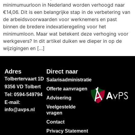
minimumuurloon in Nederland worden verhoogd naar
€14,06. Dit is een belangrijke stap in de verbetering van
de arbeidsvoorwaarden voor werknemers en past
binnen de bredere indexatieregeling voor het
minimumloon. Maar wat betekent deze verhoging voor
werkgevers? In dit artikel duiken we dieper in op de
wijzigingen en […]
Adres
Direct naar
Tolbertervaart 1D
Salarisadministratie
9356 VD Tolbert
Offerte aanvragen
Tel: 0594-549794
Advisering
E-mail:
Veelgestelde
info@avps.nl
vragen
Contact
Privacy Statement