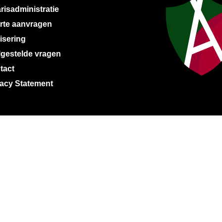
risadministratie
erte aanvragen
isering
lgestelde vragen
tact
vacy Statement