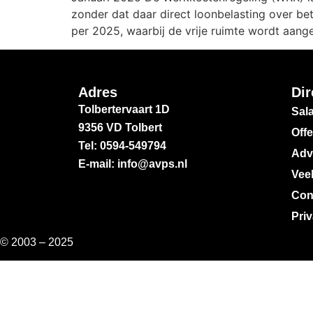
zonder dat daar direct loonbelasting over beta
per 2025, waarbij de vrije ruimte wordt aang
Adres
Dir
Tolbertervaart 1D
Sala
9356 VD Tolbert
Off
Tel: 0594-549794
Adv
E-mail: info@avps.nl
Vee
Con
Pri
© 2003 – 2025