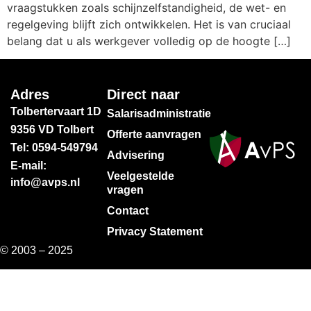
vraagstukken zoals schijnzelfstandigheid, de wet- en
regelgeving blijft zich ontwikkelen. Het is van cruciaal
belang dat u als werkgever volledig op de hoogte […]
Adres
Direct naar
Tolbertervaart 1D
Salarisadministratie
9356 VD Tolbert
Offerte aanvragen
Tel: 0594-549794
Advisering
E-mail:
Veelgestelde
info@avps.nl
vragen
Contact
Privacy Statement
© 2003 – 2025